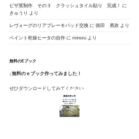
ピザ窯制作 その３ クラッシュタイル貼り 完成！
に
きゅうり
より
レヴォーグのリアブレーキパッド交換
に
徳田 勇政
より
ペイント乾燥ヒータの自作
に
minoru
より
無料のEブック
↓無料のｅブック作ってみました！
ぜひダウンロードしてみてください