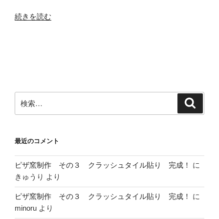
“浴
続きを読む
室
乾
燥
機
の
取
検
り
検
索
索:
付
け
で
最近のコメント
す”
の
ピザ窯制作 その３ クラッシュタイル貼り 完成！
に
きゅうり
より
ピザ窯制作 その３ クラッシュタイル貼り 完成！
に
minoru
より