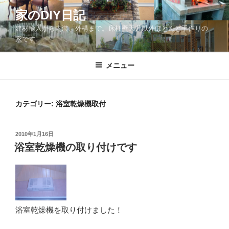
コ
家のDIY日記
ン
建材輸入から内装、外構まで。床柱壁天井以外ほとんど手作りの
テ
家です。
ン
ツ
メニュー
へ
ス
キ
ッ
カテゴリー:
浴室乾燥機取付
プ
投
2010年1月16日
稿
浴室乾燥機の取り付けです
日:
浴室乾燥機を取り付けました！