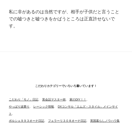
私に非があるのは当然ですが、相手が子供だと言うこと
での嘘つきと嘘つきをかばうところは正直許せないで
す。
こだわりカテゴリーでいろいろ書いています！
こだわり「モノ」日記
、
英会話マスター術
、
家のDIY！！
、
やっぱり波乗り
、
レーシック情報
、
DXコンサル「エムズ・スタイル」メインサイ
ト
、
ポルシェ９９３オーナ日記
、
フェラーリ３０８オーナ日記
、
英国暮らしノウハウ集