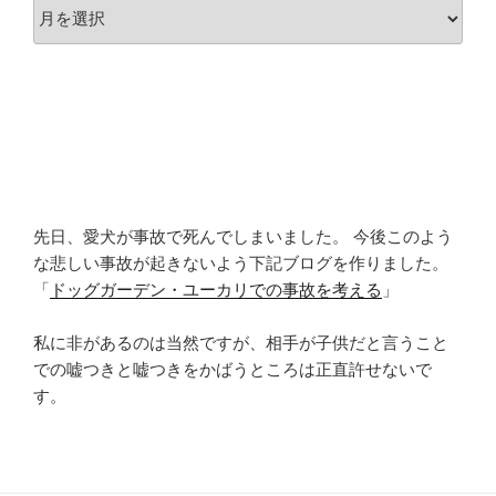
ア
ー
カ
イ
ブ
先日、愛犬が事故で死んでしまいました。 今後このよう
な悲しい事故が起きないよう下記ブログを作りました。
「
ドッグガーデン・ユーカリでの事故を考える
」
私に非があるのは当然ですが、相手が子供だと言うこと
での嘘つきと嘘つきをかばうところは正直許せないで
す。