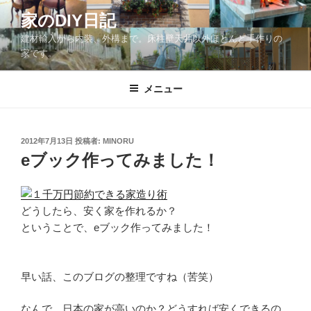
コ
家のDIY日記
ン
建材輸入から内装、外構まで。床柱壁天井以外ほとんど手作りの
テ
家です。
ン
ツ
メニュー
へ
ス
キ
ッ
投
2012年7月13日
投稿者:
MINORU
稿
eブック作ってみました！
プ
日:
どうしたら、安く家を作れるか？
ということで、eブック作ってみました！
早い話、このブログの整理ですね（苦笑）
なんで、日本の家が高いのか？どうすれば安くできるの