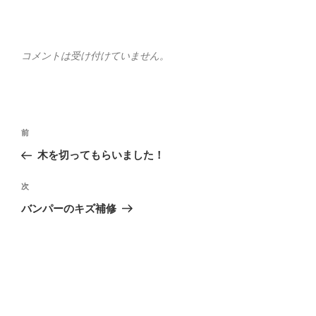
コメントは受け付けていません。
投
前
前
稿
の
木を切ってもらいました！
ナ
投
ビ
稿
次
次
ゲ
の
バンパーのキズ補修
投
ー
稿
シ
ョ
ン