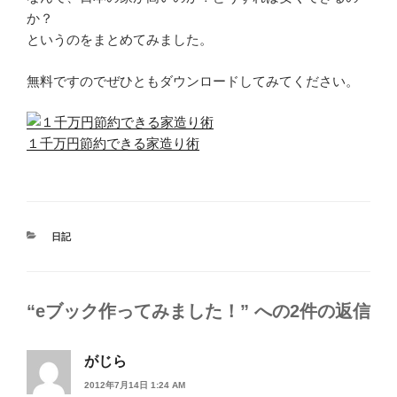
か？
というのをまとめてみました。
無料ですのでぜひともダウンロードしてみてください。
１千万円節約できる家造り術
カ
日記
テ
ゴ
リ
ー
“eブック作ってみました！” への2件の返信
がじら
2012年7月14日 1:24 AM