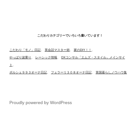
こだわりカテゴリーでいろいろ書いています！
こだわり「モノ」日記
、
英会話マスター術
、
家のDIY！！
、
やっぱり波乗り
、
レーシック情報
、
DXコンサル「エムズ・スタイル」メインサイ
ト
、
ポルシェ９９３オーナ日記
、
フェラーリ３０８オーナ日記
、
英国暮らしノウハウ集
Proudly powered by WordPress