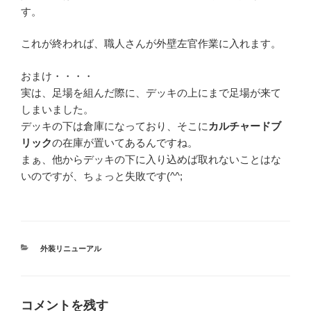
す。
これが終われば、職人さんが外壁左官作業に入れます。
おまけ・・・・
実は、足場を組んだ際に、デッキの上にまで足場が来て
しまいました。
デッキの下は倉庫になっており、そこに
カルチャードブ
リック
の在庫が置いてあるんですね。
まぁ、他からデッキの下に入り込めば取れないことはな
いのですが、ちょっと失敗です(^^;
カ
外装リニューアル
テ
ゴ
リ
ー
コメントを残す