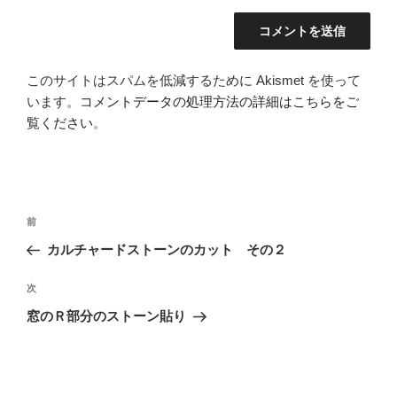
このサイトはスパムを低減するために Akismet を使って
います。
コメントデータの処理方法の詳細はこちらをご
覧ください
。
投
前
前
稿
の
カルチャードストーンのカット その２
ナ
投
ビ
稿
次
次
ゲ
の
窓のＲ部分のストーン貼り
投
ー
稿
シ
ョ