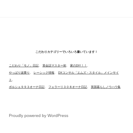
こだわりカテゴリーでいろいろ書いています！
こだわり「モノ」日記
、
英会話マスター術
、
家のDIY！！
、
やっぱり波乗り
、
レーシック情報
、
DXコンサル「エムズ・スタイル」メインサイ
ト
、
ポルシェ９９３オーナ日記
、
フェラーリ３０８オーナ日記
、
英国暮らしノウハウ集
Proudly powered by WordPress