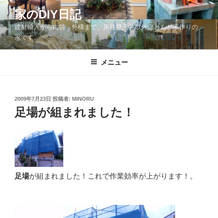
コ
家のDIY日記
ン
建材輸入から内装、外構まで。床柱壁天井以外ほとんど手作りの
テ
家です。
ン
ツ
メニュー
へ
ス
キ
ッ
投
2009年7月23日
投稿者:
MINORU
稿
足場が組まれました！
プ
日:
足場
が組まれました！これで作業効率が上がります！。