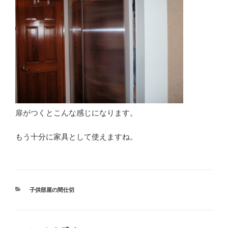
扉がつくとこんな感じになります。
もう十分に家具として使えますね。
カ
子供部屋の間仕切
テ
ゴ
リ
ー