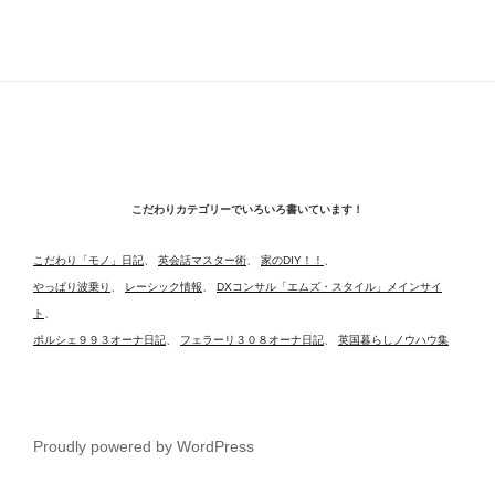
こだわりカテゴリーでいろいろ書いています！
こだわり「モノ」日記
、
英会話マスター術
、
家のDIY！！
、
やっぱり波乗り
、
レーシック情報
、
DXコンサル「エムズ・スタイル」メインサイ
ト
、
ポルシェ９９３オーナ日記
、
フェラーリ３０８オーナ日記
、
英国暮らしノウハウ集
Proudly powered by WordPress