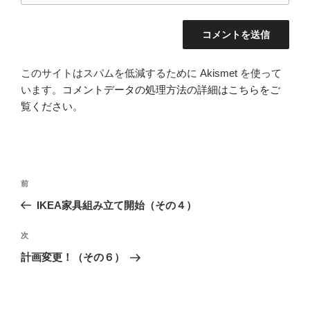
このサイトはスパムを低減するために Akismet を使って
います。
コメントデータの処理方法の詳細はこちらをご
覧ください
。
投
前
前
稿
の
IKEA家具組み立て開始（その４）
ナ
投
ビ
稿
次
次
ゲ
の
計画変更！（その６）
投
ー
稿
シ