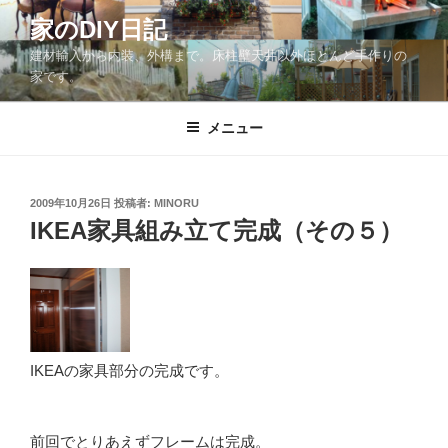
コ
家のDIY日記
ン
建材輸入から内装、外構まで。床柱壁天井以外ほとんど手作りの
テ
家です。
ン
ツ
メニュー
へ
ス
キ
ッ
投
2009年10月26日
投稿者:
MINORU
稿
IKEA家具組み立て完成（その５）
プ
日:
IKEAの家具部分の完成です。
前回でとりあえずフレームは完成。