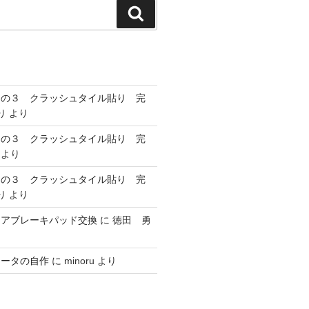
検
索
その３ クラッシュタイル貼り 完
り
より
その３ クラッシュタイル貼り 完
より
その３ クラッシュタイル貼り 完
り
より
リアブレーキパッド交換
に
徳田 勇
ヒータの自作
に
minoru
より