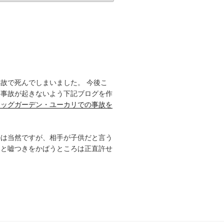
故で死んでしまいました。 今後こ
い事故が起きないよう下記ブログを作
ドッグガーデン・ユーカリでの事故を
のは当然ですが、相手が子供だと言う
きと嘘つきをかばうところは正直許せ