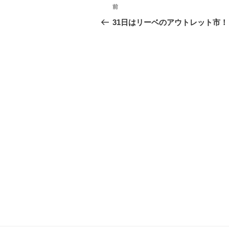
投
前
前
稿
の
31日はリーベのアウトレット市！
投
ナ
稿
ビ
ゲ
ー
シ
ョ
ン