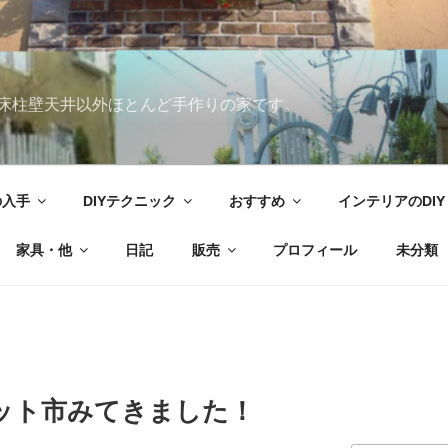
床柱壁天井以外ほとんど手作りの家です。
の入手
DIYテクニック
おすすめ
インテリアのDIY
家具・他
日記
販売
プロフィール
未分類
ット市みてきました！