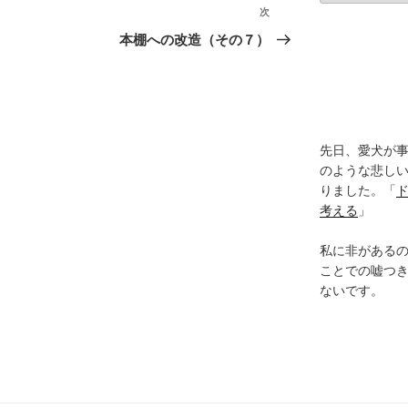
カ
次
次
イ
の
本棚への改造（その７）
ブ
投
稿
先日、愛犬が事
のような悲し
りました。「
考える
」
私に非がある
ことでの嘘つ
ないです。