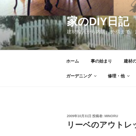
コ
ン
テ
家のDIY日記
ン
建材輸入から内装、外構まで。
ツ
へ
ス
キ
ホーム
事の始まり
建材
ッ
プ
ガーデニング
修理・他
投
2009年10月31日
投稿者:
MINORU
稿
リーベのアウトレ
日: