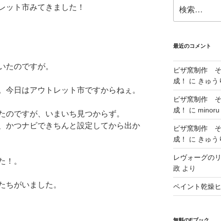
検
レット市みてきました！
索:
最近のコメント
いたのですが。
ピザ窯制作 
成！
に
きゅう
。今日はアウトレット市ですからねぇ。
ピザ窯制作 
成！
に
minoru
たのですが、いまいち見つからず。
、かつナビできちんと設定してから出か
ピザ窯制作 
成！
に
きゅう
レヴォーグの
た！。
政
より
たちがいました。
ペイント乾燥
無料のEブック