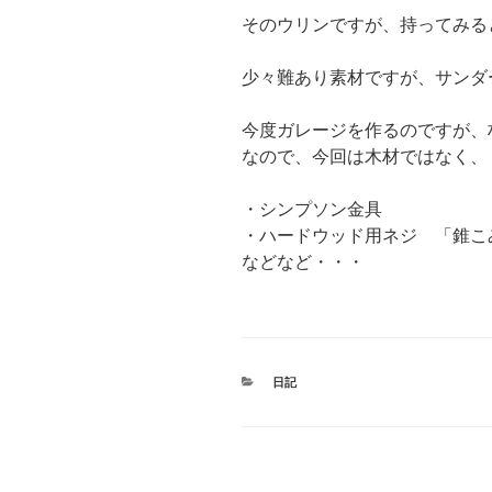
そのウリンですが、持ってみる
少々難あり素材ですが、サンダ
今度ガレージを作るのですが、
なので、今回は木材ではなく、
・シンプソン金具
・ハードウッド用ネジ 「錐こみ
などなど・・・
カ
日記
テ
ゴ
リ
ー