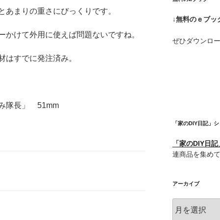
とあまりの重さにびっくりです。
↓無料のｅブッ
ーかけて外用に使えば問題ないですね。
ぜひダウンロ
材はすでに発注済み。
隊長」 51mm
「家のDIY日記」
「家のDIY日
連商品を集め
アーカイブ
ア
ー