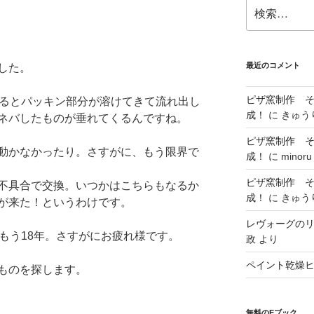
検
索:
最近のコメント
した。
ピザ窯制作 
するとパッキン部分が溶けてきて流れ出し
成！
に
きゅう
ネバしたものが垂れてくるんですね。
ピザ窯制作 
動かなかったり。さすがに、もう限界で
成！
に
minoru
ピザ窯制作 
不具合で交換。いつかはこちらもなるか
成！
に
きゅう
が来た！というわけです。
レヴォーグの
もう18年。さすがにお疲れ様です。
政
より
ペイント乾燥
ものを探します。
無料のEブック