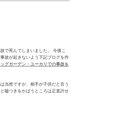
故で死んでしまいました。 今後こ
い事故が起きないよう下記ブログを作
ドッグガーデン・ユーカリでの事故を
のは当然ですが、相手が子供だと言う
きと嘘つきをかばうところは正直許せ