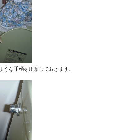
ような
手桶
を用意しておきます。