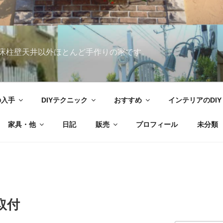
床柱壁天井以外ほとんど手作りの家です。
の入手
DIYテクニック
おすすめ
インテリアのDIY
家具・他
日記
販売
プロフィール
未分類
取付