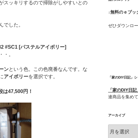
がスッキリするので掃除がしやすいとの
↓無料のｅブッ
んでした。
ぜひダウンロ
2 #SC1 [パステルアイボリー]
・・。
ーン
という色。この色廃番なんです。な
に
アイボリー
を選択です。
「家のDIY日記」
「家のDIY日
は47,500円！
連商品を集め
アーカイブ
ア
ー