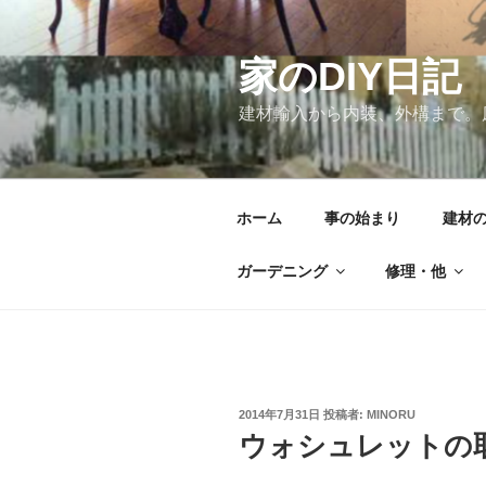
コ
ン
テ
家のDIY日記
ン
建材輸入から内装、外構まで。
ツ
へ
ス
キ
ホーム
事の始まり
建材
ッ
プ
ガーデニング
修理・他
投
2014年7月31日
投稿者:
MINORU
稿
ウォシュレットの
日: