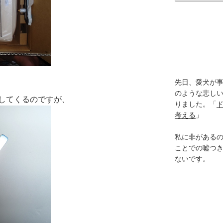
カ
イ
ブ
先日、愛犬が事
のような悲し
してくるのですが、
りました。「
考える
」
私に非がある
ことでの嘘つ
ないです。