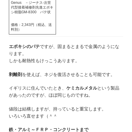
Genus －ジーナス-次世
代型接着補修剤先進エポキ
シ樹脂GM-8300 パテ状
価格：2,343円（税込、送
料別）
エポキシのパテ
ですが、固まるとまるで金属のようにな
ります。
しかも耐熱性もけっこうあります。
剥離剤
を使えば、ネジを復活させることも可能です。
イギリスに住んでいたとき、
ケミカルメタル
という製品
があったのですが、ほぼ同じものですね。
値段は結構しますが、持っていると重宝します。
いろいろ直せます（＾＾
鉄・アルミ～ＦＲＰ・コンクリートまで