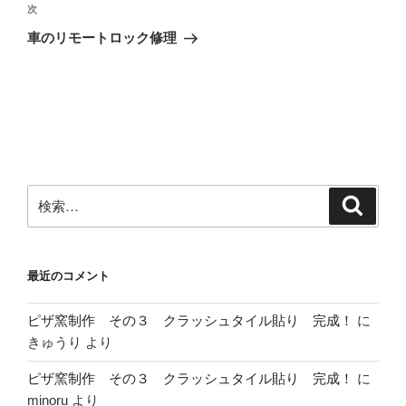
ビ
稿
次
次
ゲ
の
車のリモートロック修理
投
ー
稿
シ
ョ
ン
検
検
索
索:
最近のコメント
ピザ窯制作 その３ クラッシュタイル貼り 完成！
に
きゅうり
より
ピザ窯制作 その３ クラッシュタイル貼り 完成！
に
minoru
より