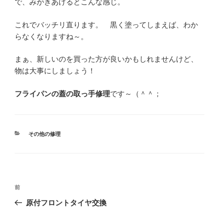
で、みがきあげるとこんな感じ。
これでバッチリ直ります。 黒く塗ってしまえば、わか
らなくなりますね～。
まぁ、新しいのを買った方が良いかもしれませんけど、
物は大事にしましょう！
フライパンの蓋の取っ手修理
です～（＾＾；
カ
その他の修理
テ
ゴ
リ
ー
投
前
前
稿
の
原付フロントタイヤ交換
ナ
投