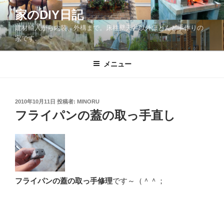
コ
家のDIY日記
ン
建材輸入から内装、外構まで。床柱壁天井以外ほとんど手作りの
テ
家です。
ン
ツ
メニュー
へ
ス
キ
ッ
投
2010年10月11日
投稿者:
MINORU
稿
フライパンの蓋の取っ手直し
プ
日:
フライパンの蓋の取っ手修理
です～（＾＾；