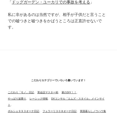
「
ドッグガーデン・ユーカリでの事故を考える
」
私に非があるのは当然ですが、相手が子供だと言うこと
での嘘つきと嘘つきをかばうところは正直許せないで
す。
こだわりカテゴリーでいろいろ書いています！
こだわり「モノ」日記
、
英会話マスター術
、
家のDIY！！
、
やっぱり波乗り
、
レーシック情報
、
DXコンサル「エムズ・スタイル」メインサイ
ト
、
ポルシェ９９３オーナ日記
、
フェラーリ３０８オーナ日記
、
英国暮らしノウハウ集