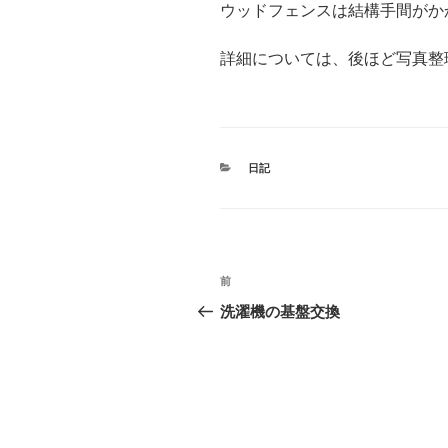
ウッドフェンスは結構手間がか
詳細については、後ほど写真整
カ
日記
テ
ゴ
リ
ー
投
前
前
稿
の
洗濯機の基盤交換
投
ナ
稿
ビ
ゲ