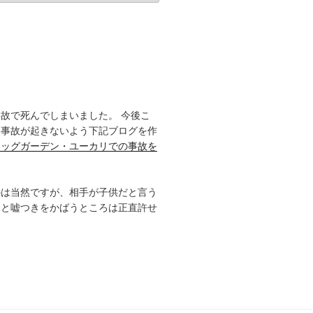
故で死んでしまいました。 今後こ
い事故が起きないよう下記ブログを作
ドッグガーデン・ユーカリでの事故を
のは当然ですが、相手が子供だと言う
きと嘘つきをかばうところは正直許せ