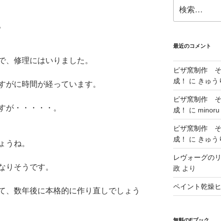
検
索:
。
最近のコメント
で、修理にはいりました。
ピザ窯制作 
成！
に
きゅう
すがに時間が経っています。
ピザ窯制作 
すが・・・・・。
成！
に
minoru
ピザ窯制作 
成！
に
きゅう
ょうね。
レヴォーグの
なりそうです。
政
より
ペイント乾燥
て、数年後に本格的に作り直しでしょう
無料のEブック