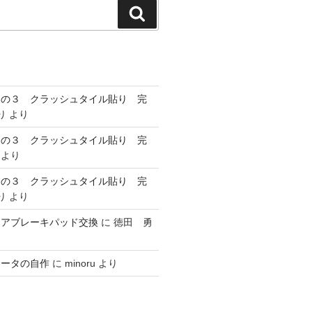
検
索
その３ クラッシュタイル貼り 完
り
より
その３ クラッシュタイル貼り 完
より
その３ クラッシュタイル貼り 完
り
より
リアブレーキパッド交換
に
徳田 勇
ヒータの自作
に
minoru
より