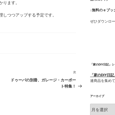
かります。
↓無料のｅブッ
理しつつアップする予定です。
ぜひダウンロ
「家のDIY日記」
次
次
「家のDIY日
の
ドゥーパの別冊、ガレージ・カーポー
連商品を集め
投
ト特集！
稿
アーカイブ
ア
ー