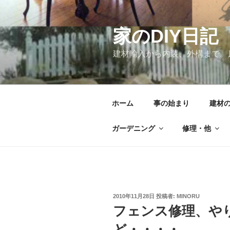
コ
ン
テ
家のDIY日記
ン
建材輸入から内装、外構まで。
ツ
へ
ス
キ
ホーム
事の始まり
建材
ッ
プ
ガーデニング
修理・他
投
2010年11月28日
投稿者:
MINORU
稿
フェンス修理、や
日:
ど・・・・