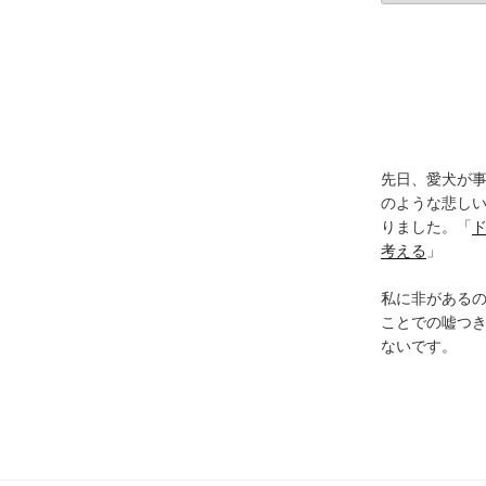
カ
イ
ブ
先日、愛犬が事
のような悲し
りました。「
考える
」
私に非がある
ことでの嘘つ
ないです。