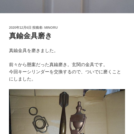
投
2020年12月6日
投稿者:
MINORU
稿
真鍮金具磨き
日:
真鍮金具を磨きました。
前々から懸案だった真鍮磨き。玄関の金具です。
今回キーシリンダーを交換するので、ついでに磨くこと
にしました。