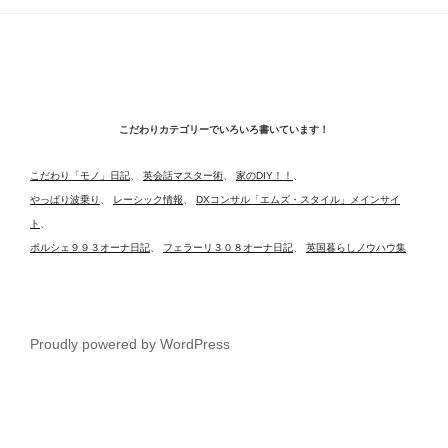
こだわりカテゴリーでいろいろ書いています！
こだわり「モノ」日記
、
英会話マスター術
、
家のDIY！！
、
やっぱり波乗り
、
レーシック情報
、
DXコンサル「エムズ・スタイル」メインサイ
ト
、
ポルシェ９９３オーナ日記
、
フェラーリ３０８オーナ日記
、
英国暮らしノウハウ集
Proudly powered by WordPress