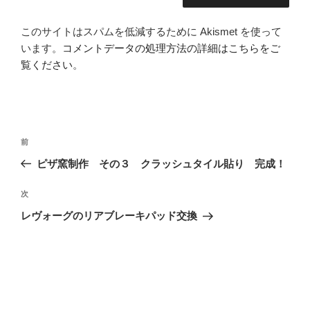
このサイトはスパムを低減するために Akismet を使って
います。
コメントデータの処理方法の詳細はこちらをご
覧ください
。
投
前
前
稿
の
ピザ窯制作 その３ クラッシュタイル貼り 完成！
ナ
投
ビ
稿
次
次
ゲ
の
レヴォーグのリアブレーキパッド交換
投
ー
稿
シ
ョ
ン