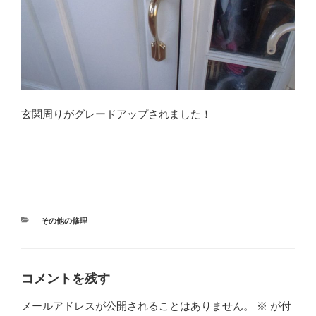
玄関周りがグレードアップされました！
カ
その他の修理
テ
ゴ
リ
ー
コメントを残す
メールアドレスが公開されることはありません。
※
が付