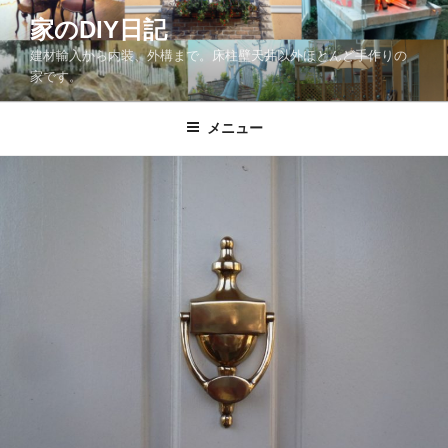
コ
家のDIY日記
ン
建材輸入から内装、外構まで。床柱壁天井以外ほとんど手作りの
テ
家です。
ン
ツ
メニュー
へ
ス
キ
ッ
プ