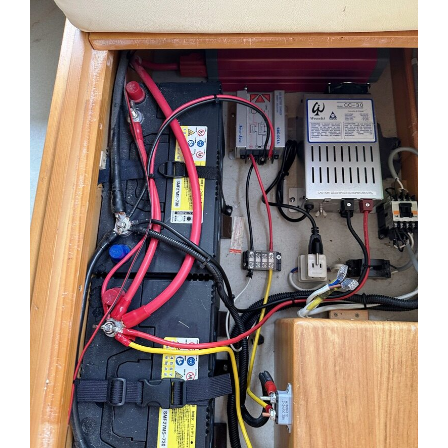
レ
ー
ラ：