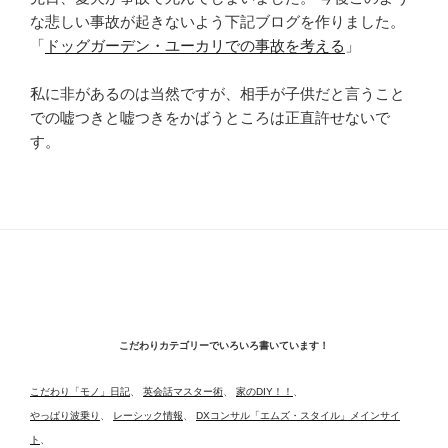
な悲しい事故が起きないよう下記ブログを作りました。
「
ドッグガーデン・ユーカリでの事故を考える
」
私に非があるのは当然ですが、相手が子供だと言うこと
での嘘つきと嘘つきをかばうところは正直許せないで
す。
こだわりカテゴリーでいろいろ書いています！
こだわり「モノ」日記
、
英会話マスター術
、
家のDIY！！
、
やっぱり波乗り
、
レーシック情報
、
DXコンサル「エムズ・スタイル」メインサイ
ト
、