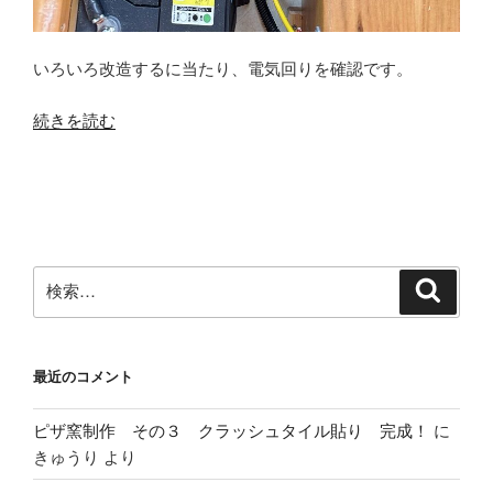
いろいろ改造するに当たり、電気回りを確認です。
“キ
続きを読む
ャ
ン
ピ
ン
グ
ト
検
検
索
レ
索:
ー
ラ、
最近のコメント
電
気
ピザ窯制作 その３ クラッシュタイル貼り 完成！
に
回
きゅうり
より
り
確