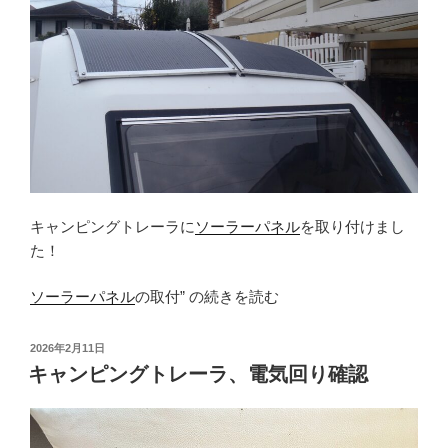
キャンピングトレーラに
ソーラーパネル
を取り付けまし
た！
“キ
ソーラーパネル
の取付” の続きを読む
ャ
ン
投
2026年2月11日
ピ
稿
キャンピングトレーラ、電気回り確認
日:
ン
グ
ト