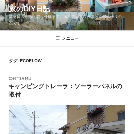
コ
家のDIY日記
ン
建材輸入から内装、外構まで。床柱壁天井以外ほとんど手作りの
テ
家です。
ン
ツ
メニュー
へ
ス
キ
ッ
タグ:
ECOFLOW
プ
投
2026年2月14日
稿
キャンピングトレーラ：ソーラーパネルの
日:
取付