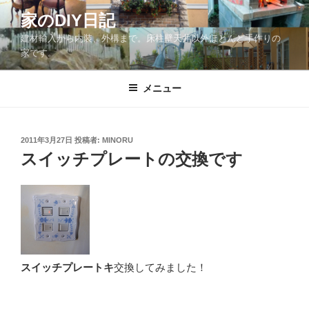
コ
家のDIY日記
ン
建材輸入から内装、外構まで。床柱壁天井以外ほとんど手作りの
テ
家です。
ン
ツ
メニュー
へ
ス
キ
ッ
投
2011年3月27日
投稿者:
MINORU
稿
スイッチプレートの交換です
プ
日:
スイッチプレートキ
交換してみました！