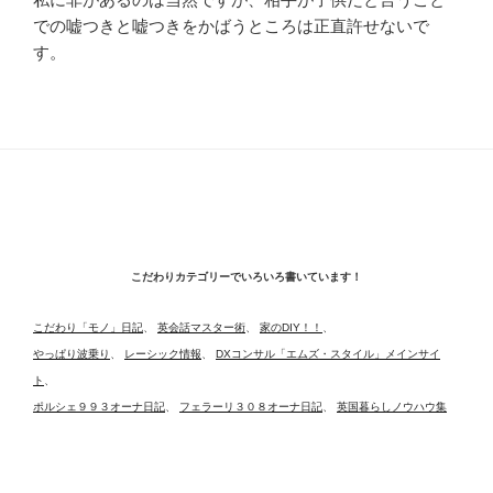
での嘘つきと嘘つきをかばうところは正直許せないで
す。
こだわりカテゴリーでいろいろ書いています！
こだわり「モノ」日記
、
英会話マスター術
、
家のDIY！！
、
やっぱり波乗り
、
レーシック情報
、
DXコンサル「エムズ・スタイル」メインサイ
ト
、
ポルシェ９９３オーナ日記
、
フェラーリ３０８オーナ日記
、
英国暮らしノウハウ集