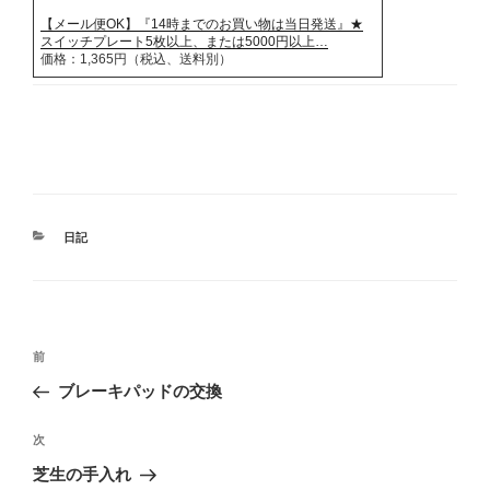
【メール便OK】『14時までのお買い物は当日発送』★
スイッチプレート5枚以上、または5000円以上…
価格：1,365円（税込、送料別）
カ
日記
テ
ゴ
リ
ー
投
前
前
稿
の
ブレーキパッドの交換
ナ
投
ビ
稿
次
次
ゲ
の
芝生の手入れ