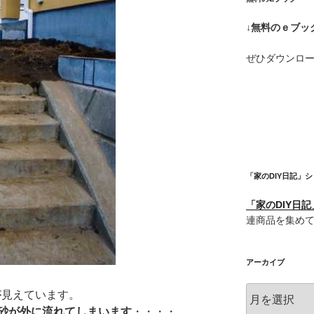
↓無料のｅブッ
ぜひダウンロ
「家のDIY日記」
「家のDIY日
連商品を集め
アーカイブ
ア
が見えています。
ー
砂が外に流れてしまいます
・・・・。