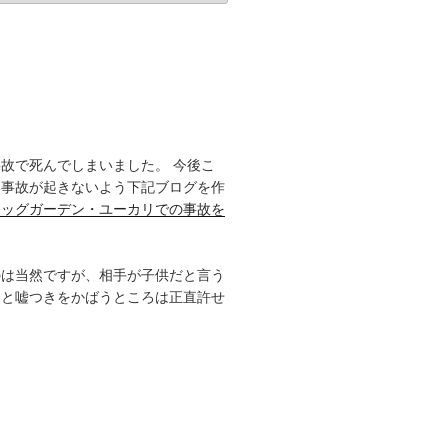
故で死んでしまいました。 今後こ
い事故が起きないよう下記ブログを作
ドッグガーデン・ユーカリでの事故を
のは当然ですが、相手が子供だと言う
きと嘘つきをかばうところは正直許せ