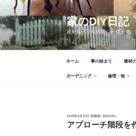
コ
ン
テ
家のDIY日記
ン
建材輸入から内装、外構まで。
ツ
へ
ス
キ
ホーム
事の始まり
建材
ッ
プ
ガーデニング
修理・他
投
2008年4月10日
投稿者:
MINORU
稿
アプローチ階段を
日: