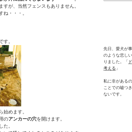
カ
ますが、当然フェンスもありません。
イ
すね・・・。
ブ
です。
先日、愛犬が事
のような悲し
りました。「
考える
」
私に非がある
ことでの嘘つ
ないです。
ら始めます。
用の
アンカーの穴
を開けます。
した。