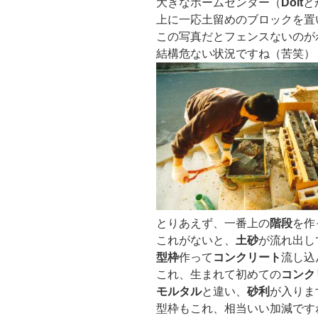
大きなホームセンター（
DoIt
と
上に一応土留めのブロックを置
この写真だとフェンスないのが
結構危ない状況ですね（苦笑）
とりあえず、一番上の
階段
を作
これがないと、
土砂
が流れ出し
型枠
作って
コンクリート
流し込
これ、生まれて初めての
コンク
モルタル
と違い、
砂利
が入りま
型枠もこれ、相当いい加減です