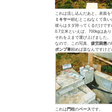
これは流し込んだあと。表面を
ミキサー
頼むとこねなくて良い
彼らはタダ持ってくるだけです
0.7立米といえば、700kgは
それを上まで運び上げました。
なので、この写真、
疲労困憊
の
ポンプ車
頼めば楽なんですけど
これは
門柱
の
ベース
です。