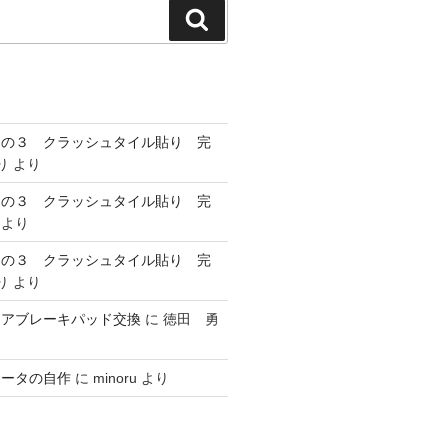
検
索
その３ クラッシュタイル貼り 完
り
より
その３ クラッシュタイル貼り 完
より
その３ クラッシュタイル貼り 完
り
より
リアブレーキパッド交換
に
徳田 勇
ヒータの自作
に
minoru
より