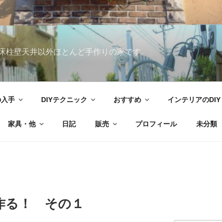
床柱壁天井以外ほとんど手作りの家です。
の入手
DIYテクニック
おすすめ
インテリアのDIY
家具・他
日記
販売
プロフィール
未分類
作る！ その１