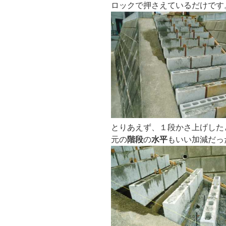
ロックで押さえているだけです
とりあえず、１段かさ上げした
元の
階段
の
水平
もいい加減だっ