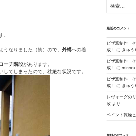
検
索:
最近のコメント
す。
ピザ窯制作 
ようなりました（笑）ので、
外構
への着
成！
に
きゅう
ピザ窯制作 
ローチ階段
があります。
成！
に
minoru
いしてしまったので、壮絶な状況です。
ピザ窯制作 
成！
に
きゅう
レヴォーグの
政
より
ペイント乾燥
無料のEブック