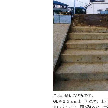
これが最初の状況です。
GL
を
１５ｃｍ
上げたので、土
ということは、
雨が降ると、土