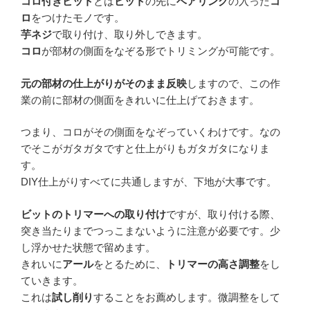
コロ付きビット
とは
ビット
の先に
ベアリング
の入った
コ
ロ
をつけたモノです。
芋ネジ
で取り付け、取り外しできます。
コロ
が部材の側面をなぞる形でトリミングが可能です。
元の部材の仕上がりがそのまま反映
しますので、この作
業の前に部材の側面をきれいに仕上げておきます。
つまり、コロがその側面をなぞっていくわけです。なの
でそこがガタガタですと仕上がりもガタガタになりま
す。
DIY仕上がりすべてに共通しますが、下地が大事です。
ビットのトリマーへの取り付け
ですが、取り付ける際、
突き当たりまでつっこまないように注意が必要です。少
し浮かせた状態で留めます。
きれいに
アール
をとるために、
トリマーの高さ調整
をし
ていきます。
これは
試し削り
することをお薦めします。微調整をして