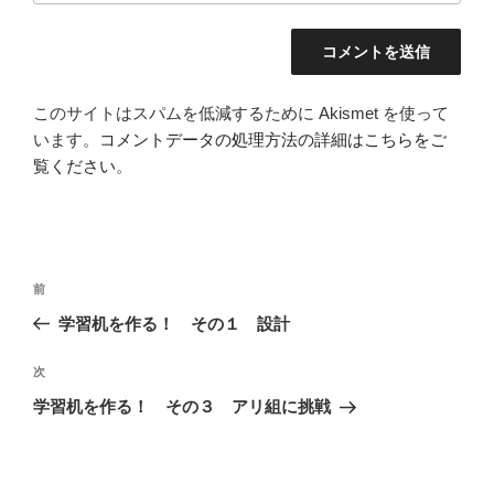
このサイトはスパムを低減するために Akismet を使って
います。
コメントデータの処理方法の詳細はこちらをご
覧ください
。
投
前
前
稿
の
学習机を作る！ その１ 設計
ナ
投
ビ
稿
次
次
ゲ
の
学習机を作る！ その３ アリ組に挑戦
投
ー
稿
シ
ョ