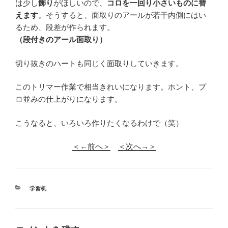
は少し
飾り
がほしいので、
コロを一回り小さいものに替
えます
。そうすると、面取りのアールが若干内側にはい
るため、段差が作られます。
（段付きのアール面取り）
切り抜きのハートも同じく面取りしていきます。
このトリマー作業で相当きれいになります。ホント、プ
ロ並みの仕上がりになります。
こうなると、いろいろ作りたくなるわけで（笑）
＜←前へ＞
＜次へ→＞
カ
学習机
テ
ゴ
リ
ー