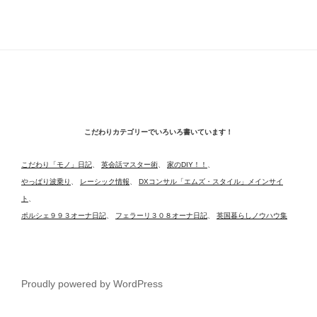
こだわりカテゴリーでいろいろ書いています！
こだわり「モノ」日記
、
英会話マスター術
、
家のDIY！！
、
やっぱり波乗り
、
レーシック情報
、
DXコンサル「エムズ・スタイル」メインサイ
ト
、
ポルシェ９９３オーナ日記
、
フェラーリ３０８オーナ日記
、
英国暮らしノウハウ集
Proudly powered by WordPress