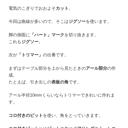
電気のこぎりでおおよそ
カット
。
今回は曲線が多いので、そこは
ジグソー
を使います。
脚の側面に
「ハート」マーク
を切り抜きます。
これも
ジグソー
。
次が
「トリマー」
の出番です。
まずはテーブル部分を上から見たときの
アール部分
の作
成。
たとえば、引き出しの
表板の角
です。
アール半径10mmくらいならトリマーできれいに作れま
す。
コロ付きのビット
を使い、角をとっていきます。