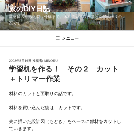
コ
家のDIY日記
ン
建材輸入から内装、外構まで。床柱壁天井以外ほとんど手作りの
テ
家です。
ン
ツ
メニュー
へ
ス
キ
ッ
投
2008年5月16日
投稿者:
MINORU
稿
学習机を作る！ その２ カット
プ
日:
＋トリマー作業
材料のカットと面取りの話です。
材料を買い込んだ後は、
カット
です。
先に描いた設計図（もどき）をベースに部材を
カット
し
ていきます。