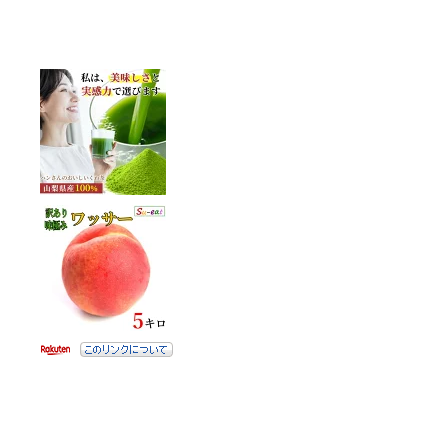
カ
イ
ブ