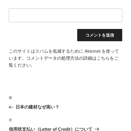
このサイトはスパムを低減するために Akismet を使って
います。
コメントデータの処理方法の詳細はこちらをご
覧ください
。
投
前
前
稿
の
日本の建材なぜ高い？
ナ
投
ビ
稿
次
次
ゲ
の
信用状支払い（Letter of Credit）について