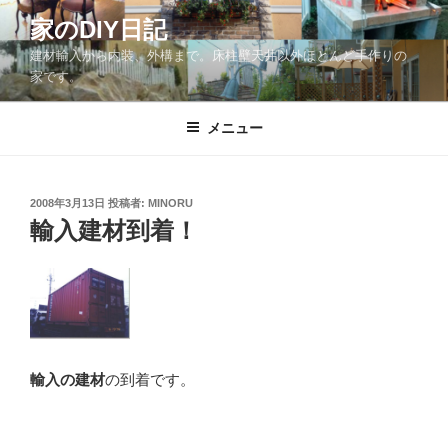
コ
家のDIY日記
ン
建材輸入から内装、外構まで。床柱壁天井以外ほとんど手作りの
テ
家です。
ン
ツ
メニュー
へ
ス
キ
ッ
投
2008年3月13日
投稿者:
MINORU
稿
輸入建材到着！
プ
日:
輸入の建材
の到着です。