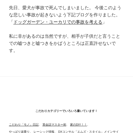
先日、愛犬が事故で死んでしまいました。 今後このよう
な悲しい事故が起きないよう下記ブログを作りました。
「
ドッグガーデン・ユーカリでの事故を考える
」
私に非があるのは当然ですが、相手が子供だと言うこと
での嘘つきと嘘つきをかばうところは正直許せないで
す。
こだわりカテゴリーでいろいろ書いています！
こだわり「モノ」日記
、
英会話マスター術
、
家のDIY！！
、
やっぱり波乗り
、
レーシック情報
、
DXコンサル「エムズ・スタイル」メインサイ