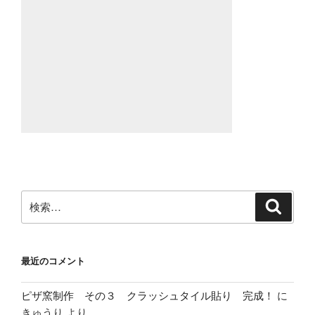
検
検
索
索:
最近のコメント
ピザ窯制作 その３ クラッシュタイル貼り 完成！
に
きゅうり
より