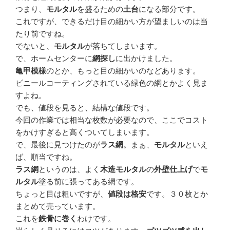
つまり、
モルタル
を盛るための
土台
になる部分です。
これですが、できるだけ目の細かい方が望ましいのは当
たり前ですね。
でないと、
モルタル
が落ちてしまいます。
で、ホームセンターに
網探し
に出かけました。
亀甲模様
のとか、もっと目の細かいのなどあります。
ビニールコーティングされている緑色の網とかよく見ま
すよね。
でも、値段を見ると、結構な値段です。
今回の作業では相当な枚数が必要なので、ここでコスト
をかけすぎると高くついてしまいます。
で、最後に見つけたのが
ラス網
。まぁ、
モルタル
といえ
ば、順当ですね。
ラス網
というのは、よく
木造モルタル
の
外壁仕上げ
で
モ
ルタル
塗る前に張ってある網です。
ちょっと目は粗いですが、
値段は格安
です。３０枚とか
まとめて売っています。
これを
鉄骨に巻く
わけです。