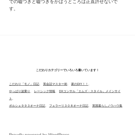
での嘘つきと嘘つきをかばうところは正直許せないで
す。
こだわりカテゴリーでいろいろ書いています！
こだわり「モノ」日記
、
英会話マスター術
、
家のDIY！！
、
やっぱり波乗り
、
レーシック情報
、
DXコンサル「エムズ・スタイル」メインサイ
ト
、
ポルシェ９９３オーナ日記
、
フェラーリ３０８オーナ日記
、
英国暮らしノウハウ集
Proudly powered by WordPress