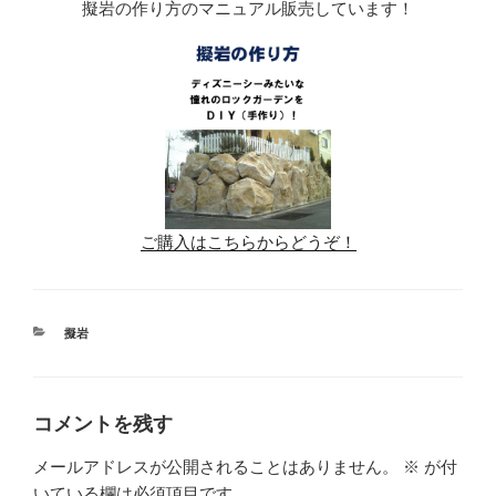
擬岩の作り方のマニュアル販売しています！
ご購入はこちらからどうぞ！
カ
擬岩
テ
ゴ
リ
ー
コメントを残す
メールアドレスが公開されることはありません。
※
が付
いている欄は必須項目です