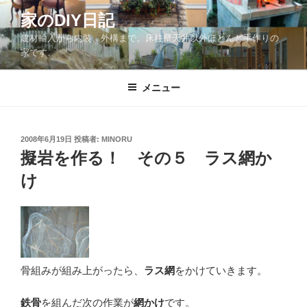
コ
家のDIY日記
ン
建材輸入から内装、外構まで。床柱壁天井以外ほとんど手作りの
テ
家です。
ン
ツ
メニュー
へ
ス
キ
ッ
投
2008年6月19日
投稿者:
MINORU
稿
擬岩を作る！ その５ ラス網か
プ
日:
け
骨組みが組み上がったら、
ラス網
をかけていきます。
鉄骨
を組んだ次の作業が
網かけ
です。