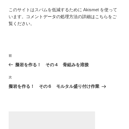
このサイトはスパムを低減するために Akismet を使って
います。
コメントデータの処理方法の詳細はこちらをご
覧ください
。
投
前
前
稿
の
擬岩を作る！ その４ 骨組みを溶接
ナ
投
ビ
稿
次
次
ゲ
の
擬岩を作る！ その６ モルタル盛り付け作業
投
ー
稿
シ
ョ
ン