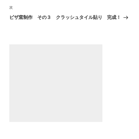
ビ
稿
次
次
ゲ
の
ピザ窯制作 その３ クラッシュタイル貼り 完成！
投
ー
稿
シ
ョ
ン