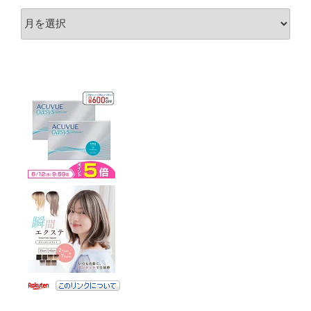
ア
ー
カ
イ
ブ