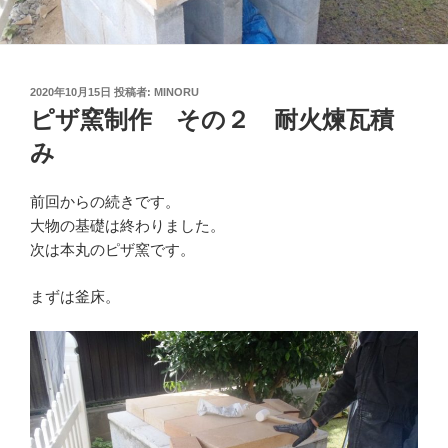
投
2020年10月15日
投稿者:
MINORU
稿
ピザ窯制作 その２ 耐火煉瓦積
日:
み
前回からの続きです。
大物の基礎は終わりました。
次は本丸のピザ窯です。
まずは釜床。