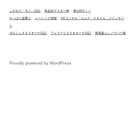
こだわり「モノ」日記
、
英会話マスター術
、
家のDIY！！
、
やっぱり波乗り
、
レーシック情報
、
DXコンサル「エムズ・スタイル」メインサイ
ト
、
ポルシェ９９３オーナ日記
、
フェラーリ３０８オーナ日記
、
英国暮らしノウハウ集
Proudly powered by WordPress