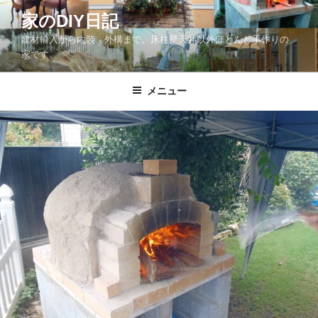
コ
家のDIY日記
ン
建材輸入から内装、外構まで。床柱壁天井以外ほとんど手作りの
テ
家です。
ン
ツ
メニュー
へ
ス
キ
ッ
プ