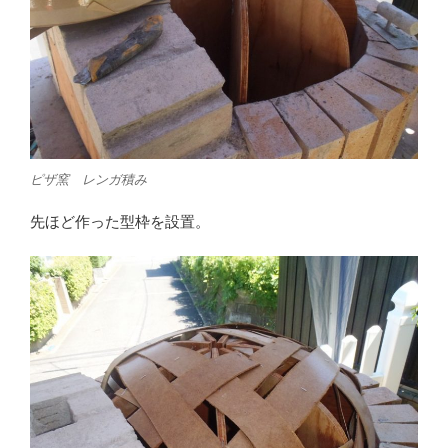
ピザ窯 レンガ積み
先ほど作った型枠を設置。